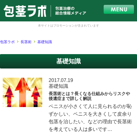
本サイトはプロモーションが含まれています
包茎ラボ
長茎術
基礎知識
基礎知識
2017.07.19
基礎知識
長茎術とは？長くなる仕組みからリスクや
後遺症まで詳しく解説
ペニスが小さくて人に見られるのが恥
ずかしい、ペニスを大きくして皮余り
包茎を治したい、などの理由で長茎術
を考えている人は多いです…