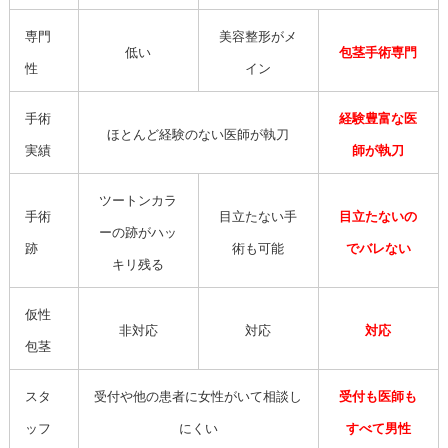
専門
美容整形がメ
低い
包茎手術専門
性
イン
手術
経験豊富な医
ほとんど経験のない医師が執刀
実績
師が執刀
ツートンカラ
手術
目立たない手
目立たないの
ーの跡がハッ
跡
術も可能
でバレない
キリ残る
仮性
非対応
対応
対応
包茎
スタ
受付や他の患者に女性がいて相談し
受付も医師も
ッフ
にくい
すべて男性