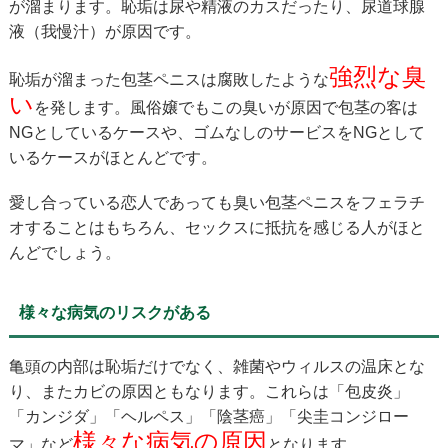
が溜まります。恥垢は尿や精液のカスだったり、尿道球腺
液（我慢汁）が原因です。
強烈な臭
恥垢が溜まった包茎ペニスは腐敗したような
い
を発します。風俗嬢でもこの臭いが原因で包茎の客は
NGとしているケースや、ゴムなしのサービスをNGとして
いるケースがほとんどです。
愛し合っている恋人であっても臭い包茎ペニスをフェラチ
オすることはもちろん、セックスに抵抗を感じる人がほと
んどでしょう。
様々な病気のリスクがある
亀頭の内部は恥垢だけでなく、雑菌やウィルスの温床とな
り、またカビの原因ともなります。これらは「包皮炎」
「カンジダ」「ヘルペス」「陰茎癌」「尖圭コンジロー
様々な病気の原因
マ」など
となります。