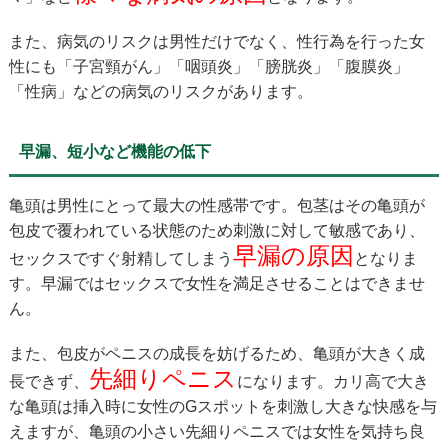
また、病気のリスクは男性だけでなく、性行為を行った女
性にも「子宮頸がん」「咽頭炎」「膀胱炎」「腹膜炎」
「性病」などの病気のリスクがあります。
早漏、短小など機能の低下
亀頭は男性にとって最大の性感帯です。包茎はその亀頭が
包皮で覆われている状態のため刺激に対して敏感であり、
早漏の原因
セックスですぐ射精してしまう
となりま
す。早漏ではセックスで女性を満足させることはできませ
ん。
また、包皮がペニスの成長を妨げるため、亀頭が大きく成
先細りペニス
長できず、
になります。カリ高で大き
な亀頭は挿入時に女性のGスポットを刺激し大きな快感を与
えますが、亀頭の小さい先細りペニスでは女性を気持ち良