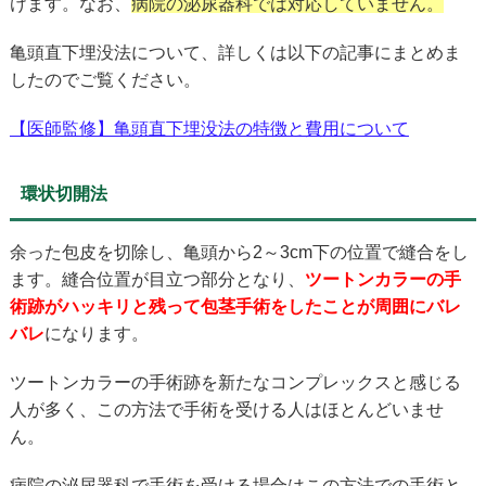
けます。なお、
病院の泌尿器科では対応していません。
亀頭直下埋没法について、詳しくは以下の記事にまとめま
したのでご覧ください。
【医師監修】亀頭直下埋没法の特徴と費用について
環状切開法
余った包皮を切除し、亀頭から2～3cm下の位置で縫合をし
ます。縫合位置が目立つ部分となり、
ツートンカラーの手
術跡がハッキリと残って包茎手術をしたことが周囲にバレ
バレ
になります。
ツートンカラーの手術跡を新たなコンプレックスと感じる
人が多く、この方法で手術を受ける人はほとんどいませ
ん。
病院の泌尿器科で手術を受ける場合はこの方法での手術と