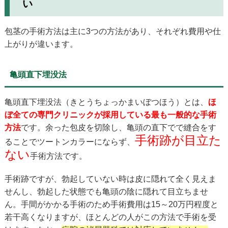
い
包茎の手術方法は主に3つの方法があり、それぞれ費用や仕
上がりが違います。
亀頭直下埋没法
亀頭直下埋没法（きとうちょっかまいぼつほう）とは、
ほ
ぼ全ての専門クリニックが採用している最も一般的な手術
方法
です。余った包皮を切除し、亀頭の直下でで縫合をす
手術跡が目立た
ることでツートンカラーにならず、
ない
手術方法です。
手術跡ですが、勃起していない時は皮に隠れて全く見えま
せんし、勃起した状態でも亀頭の陰に隠れて目立ちませ
ん。手間がかかる手術のため手術費用は15～20万円程度と
若干高くなりますが、ほとんどの人がこの方法で手術を受