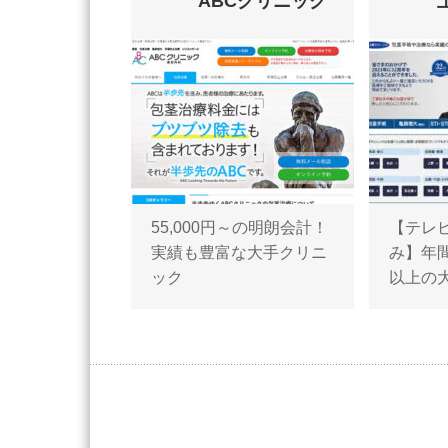
ABCクリニック
55,000円～の明朗会計！
【テレ
実績も豊富な大手クリニ
み】年間
ック
以上の