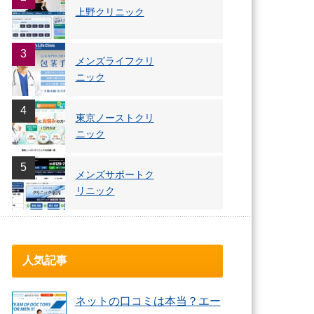
上野クリニック
3
メンズライフクリ
ニック
4
東京ノーストクリ
ニック
5
メンズサポートク
リニック
人気記事
ネットの口コミは本当？エー