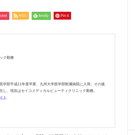
cket
RSS
feedly
Pin it
ック勤務
医学部平成11年度卒業、九州大学医学部附属病院に入局。その後、
任し、現在はセイコメディカルビューティクリニック勤務。
イト