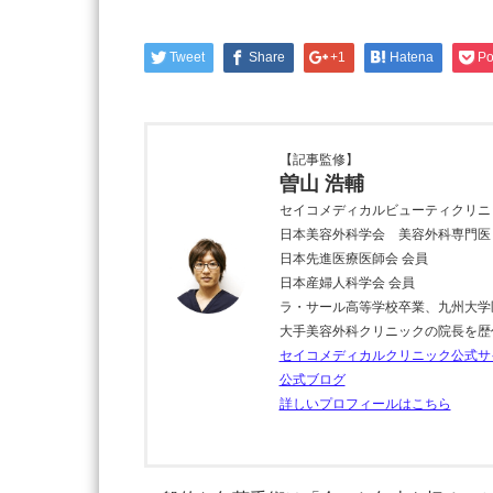
Tweet
Share
+1
Hatena
Po
【記事監修】
曽山 浩輔
セイコメディカルビューティクリニ
日本美容外科学会 美容外科専門医
日本先進医療医師会 会員
日本産婦人科学会 会員
ラ・サール高等学校卒業、九州大学
大手美容外科クリニックの院長を歴
セイコメディカルクリニック公式サ
公式ブログ
詳しいプロフィールはこちら