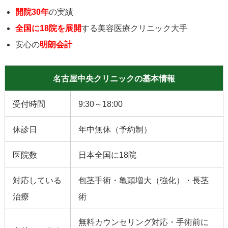
開院30年
の実績
全国に18院を展開
する美容医療クリニック大手
安心の
明朗会計
名古屋中央クリニックの基本情報
受付時間
9:30～18:00
休診日
年中無休（予約制）
医院数
日本全国に18院
対応している
包茎手術・亀頭増大（強化）・長茎
治療
術
無料カウンセリング対応・手術前に