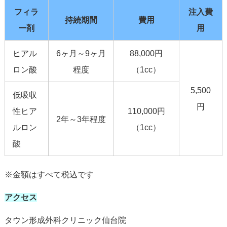
フィラ
注入費
持続期間
費用
ー剤
用
ヒアル
6ヶ月～9ヶ月
88,000円
ロン酸
程度
（1cc）
5,500
低吸収
円
性ヒア
110,000円
2年～3年程度
ルロン
（1cc）
酸
※金額はすべて税込です
アクセス
タウン形成外科クリニック仙台院