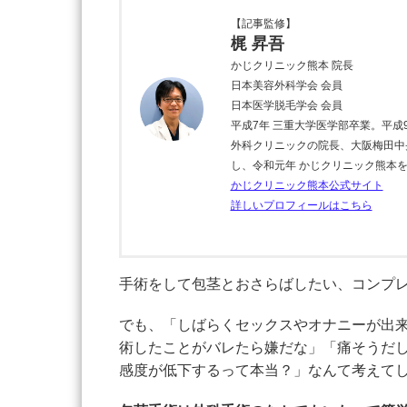
【記事監修】
梶 昇吾
かじクリニック熊本 院長
日本美容外科学会 会員
日本医学脱毛学会 会員
平成7年 三重大学医学部卒業。平成
外科クリニックの院長、大阪梅田中
し、令和元年 かじクリニック熊本
かじクリニック熊本公式サイト
詳しいプロフィールはこちら
手術をして包茎とおさらばしたい、コンプ
でも、「しばらくセックスやオナニーが出
術したことがバレたら嫌だな」「痛そうだ
感度が低下するって本当？」なんて考えて