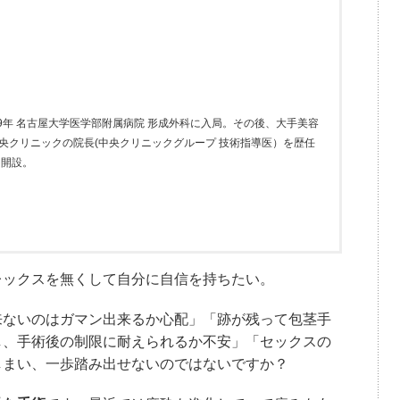
9年 名古屋大学医学部附属病院 形成外科に入局。その後、大手美容
央クリニックの院長(中央クリニックグループ 技術指導医）を歴任
を開設。
レックスを無くして自分に自信を持ちたい。
来ないのはガマン出来るか心配」「跡が残って包茎手
し、手術後の制限に耐えられるか不安」「セックスの
しまい、一歩踏み出せないのではないですか？