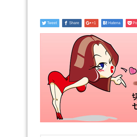
Tweet
Share
+1
Hatena
Po