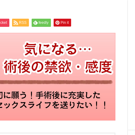
cket
RSS
feedly
Pin it