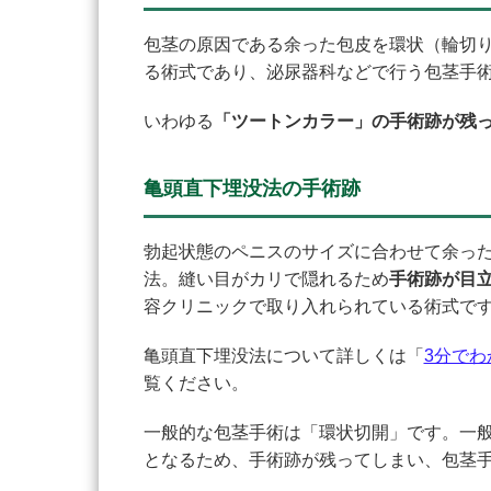
包茎の原因である余った包皮を環状（輪切
る術式であり、泌尿器科などで行う包茎手
いわゆる
「ツートンカラー」の手術跡が残
亀頭直下埋没法の手術跡
勃起状態のペニスのサイズに合わせて余っ
法。縫い目がカリで隠れるため
手術跡が目
容クリニックで取り入れられている術式で
亀頭直下埋没法について詳しくは「
3分で
覧ください。
一般的な包茎手術は「環状切開」です。一
となるため、手術跡が残ってしまい、包茎