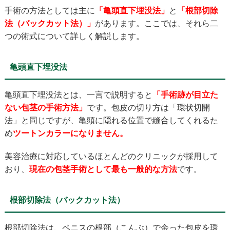
手術の方法としては主に
「亀頭直下埋没法」
と
「根部切除
法（バックカット法）」
があります。ここでは、それら二
つの術式について詳しく解説します。
亀頭直下埋没法
亀頭直下埋没法とは、一言で説明すると
「手術跡が目立た
ない包茎の手術方法」
です。包皮の切り方は「環状切開
法」と同じですが、亀頭に隠れる位置で縫合してくれるた
め
ツートンカラーになりません。
美容治療に対応しているほとんどのクリニックが採用して
おり、
現在の
包茎手術として最も一般的な方法
です。
根部切除法（バックカット法）
根部切除法は、ペニスの根部（こんぶ）で余った包皮を環