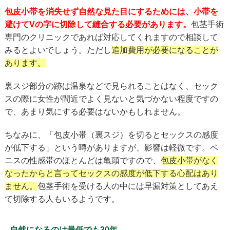
包皮小帯を消失せず自然な見た目にするためには、小帯を
避けてVの字に切除して縫合する必要があります。
包茎手術
専門のクリニックであれば対応してくれますので相談して
みるとよいでしょう。ただし
追加費用が必要になることが
あります。
裏スジ部分の跡は温泉などで見られることはなく、セック
スの際に女性が間近でよく見ないと気づかない程度ですの
で、あまり気にする必要はないかもしれません。
ちなみに、「包皮小帯（裏スジ）を切るとセックスの感度
が低下する」という噂がありますが、影響は軽微です。ペ
ニスの性感帯のほとんどは亀頭ですので、
包皮小帯がなく
なったからと言ってセックスの感度が低下する心配はあり
ません。
包茎手術を受ける人の中には早漏対策としてあえ
て切除する人もいるようです。
自然になるのは最低でも30年