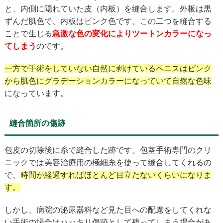
と、内側に隠れていた皮（内板）を縫合します。外板は黒
ずんだ肌色で、内板はピンク色です。この二つを縫合する
ことで生じる
急激な色の変化によりツートンカラーになっ
てしまう
のです。
一方で手術をしていない自然に剥けているペニスはピンク
から肌色にグラデーションカラーになっていて自然な色味
になっています。
縫合箇所の傷跡
包皮の切除後に糸で縫合した跡です。包茎手術専門のクリ
ニックでは美容治療用の極細糸を使って縫合してくれるの
で、
時間が経過すればほとんど目立たないくらいになりま
す。
しかし、病院の泌尿器科など見た目への配慮をしてくれな
い手術の場合はハッキリ傷跡として残ってしまう場合があ