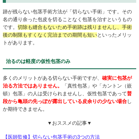
跡が残らない包茎手術方法が「切らない手術」です。その
名の通り余った包皮を切ることなく包茎を治すというもの
です。
切除も縫合もないため手術跡は残りませんし、手術
後の制限もすくなく完治までの期間も短い
といったメリッ
トがあります。
治るのは軽度の仮性包茎のみ
多くのメリットがある切らない手術ですが、
確実に包茎が
治る方法ではありません。
「真性包茎」や「カントン（嵌
頓）包茎」の人は受けられませんし、仮性包茎であって
普
段から亀頭の先っぽが露出している皮余りの少ない場合
し
か期待できません。
▼おススメの記事▼
【医師監修】切らない包茎手術の3つの方法