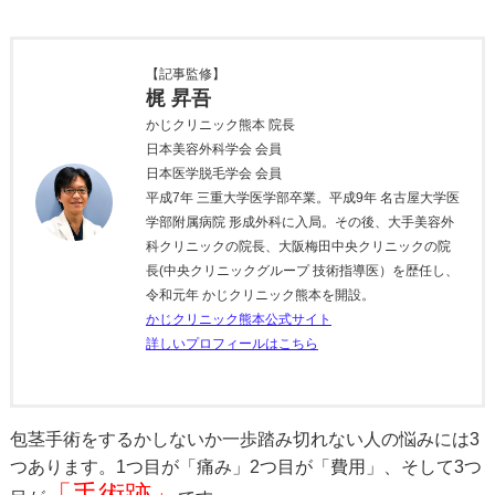
【記事監修】
梶 昇吾
かじクリニック熊本 院長
日本美容外科学会 会員
日本医学脱毛学会 会員
平成7年 三重大学医学部卒業。平成9年 名古屋大学医
学部附属病院 形成外科に入局。その後、大手美容外
科クリニックの院長、大阪梅田中央クリニックの院
長(中央クリニックグループ 技術指導医）を歴任し、
令和元年 かじクリニック熊本を開設。
かじクリニック熊本公式サイト
詳しいプロフィールはこちら
包茎手術をするかしないか一歩踏み切れない人の悩みには3
つあります。1つ目が「痛み」2つ目が「費用」、そして3つ
「手術跡」