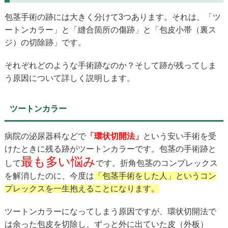
包茎手術の跡には大きく分けて3つあります。それは、「ツ
ートンカラー」と「縫合箇所の傷跡」と「包皮小帯（裏ス
ジ）の切除跡」です。
それぞれどのような手術跡なのか？そして跡が残ってしま
う原因について詳しく説明します。
ツートンカラー
病院の泌尿器科などで
「環状切開法」
という安い手術を受
けたときに残る跡がツートンカラーです。包茎の手術跡と
最も多い悩み
して
です。折角包茎のコンプレックス
を解消したのに、今度は
「包茎手術をした人」というコン
プレックスを一生抱えることになります。
ツートンカラーになってしまう原因ですが、環状切開法で
は余った包皮を切除し、ずっと外に出ていた皮（外板）